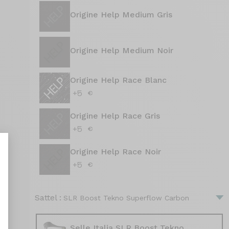
Origine Help Medium Gris
Origine Help Medium Noir
Origine Help Race Blanc
+5 €
Origine Help Race Gris
+5 €
Origine Help Race Noir
+5 €
nt : Personnalisez vos Options
Sattel :
SLR Boost Tekno Superflow Carbon
Selle Italia SLR Boost Tekno