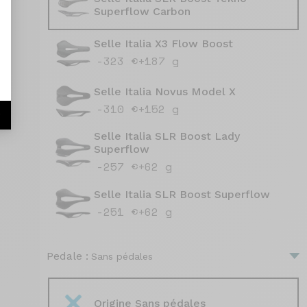
Superflow Carbon
Selle Italia X3 Flow Boost
-323 €
+187 g
Selle Italia Novus Model X
-310 €
+152 g
r
Selle Italia SLR Boost Lady
Superflow
-257 €
+62 g
Selle Italia SLR Boost Superflow
-251 €
+62 g
Pedale :
Sans pédales
Origine Sans pédales