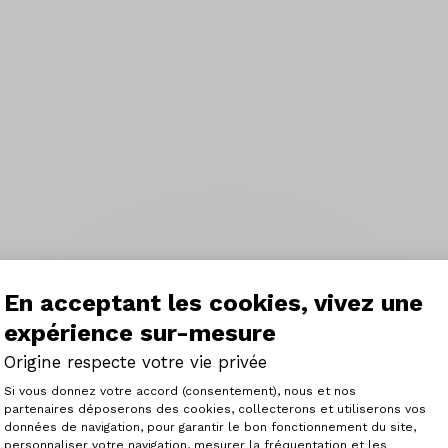
En acceptant les cookies, vivez une
expérience sur-mesure
Origine respecte votre vie privée
Plateforme de Gestion du Consenteme
Si vous donnez votre accord (consentement), nous et nos
partenaires déposerons des cookies, collecterons et utiliserons vos
données de navigation, pour garantir le bon fonctionnement du site,
personnaliser votre navigation, mesurer la fréquentation et les
Axeptio consent