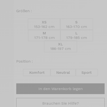
Größen :
XS
S
153-162 cm
163-170 cm
M
L
171-178 cm
179-185 cm
XL
186-197 cm
Position :
Komfort
Neutral
Sport
In den Warenkorb legen
Brauchen Sie Hilfe?