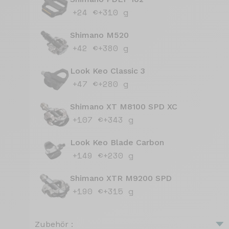
+24 €
+310 g
Shimano M520
+42 €
+380 g
Look Keo Classic 3
+47 €
+280 g
Shimano XT M8100 SPD XC
+107 €
+343 g
Look Keo Blade Carbon
+149 €
+230 g
Shimano XTR M9200 SPD
+190 €
+315 g
Zubehör :