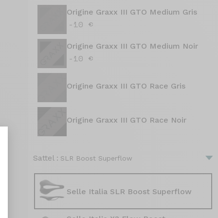
Origine Graxx III GTO Medium Gris
-10 €
Origine Graxx III GTO Medium Noir
-10 €
Origine Graxx III GTO Race Gris
Origine Graxx III GTO Race Noir
Sattel :
SLR Boost Superflow
nt : Personnalisez vos Options
Selle Italia SLR Boost Superflow