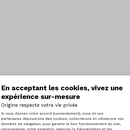
En acceptant les cookies, vivez une
expérience sur-mesure
Origine respecte votre vie privée
Plateforme de Gestion du Consenteme
Si vous donnez votre accord (consentement), nous et nos
partenaires déposerons des cookies, collecterons et utiliserons vos
données de navigation, pour garantir le bon fonctionnement du site,
personnaliser votre navigation, mesurer la fréquentation et les
Axeptio consent