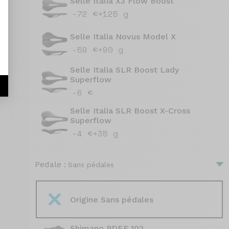
Selle Italia X3 Flow Boost
-72 €
+125 g
Selle Italia Novus Model X
-59 €
+90 g
Selle Italia SLR Boost Lady
Superflow
r
-6 €
Selle Italia SLR Boost X-Cross
Superflow
-4 €
+35 g
Pedale :
Sans pédales
Origine Sans pédales
Shimano PDEF 102