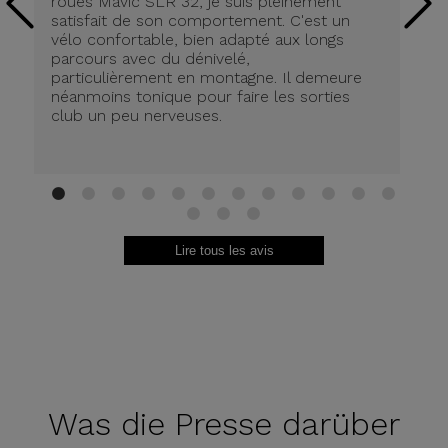
roues Mavic SLR 32, je suis pleinement
tr
satisfait de son comportement. C'est un
co
vélo confortable, bien adapté aux longs
pn
parcours avec du dénivelé,
ré
particulièrement en montagne. Il demeure
de
néanmoins tonique pour faire les sorties
in
club un peu nerveuses.
on
be
ri
au
Br
1
2
3
4
5
6
7
8
9
10
11
12
13
14
15
Lire tous les avis
Was die
Presse darüber