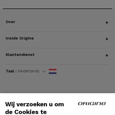
Over
+
Inside Origine
+
Klantendienst
+
Taal :
Nederlands
Algemene voorwaarden
|
Wettelijke bepalingen
Wij verzoeken u om
de Cookies te