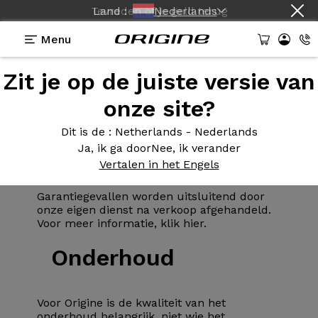
Tevreden of je geld terug
Land :
Nederlands
Menu
Onderhoud van
uw
Zit je op de juiste versie van
fiets
onze site?
Dit is de
: Netherlands - Nederlands
Garantie
Ja, ik ga door
Nee, ik verander
Vertalen in het Engels
Garantiegevallen worden uitsluitend door
onze eigen dienst na verkoop afgehandeld.
Voor meer informatie,
klik hier
.
Onderhoud
Voor Origine is de kwaliteit van het
onderhoud belangrijk, niet wie het