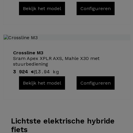
Bekijk het model
Configureren
Crossline M3
Sram Apex XPLR AXS, Mahle X30 met
stuurbediening
3 924 €
13.94 kg
|
Bekijk het model
Configureren
Lichtste elektrische
hybride
fiets