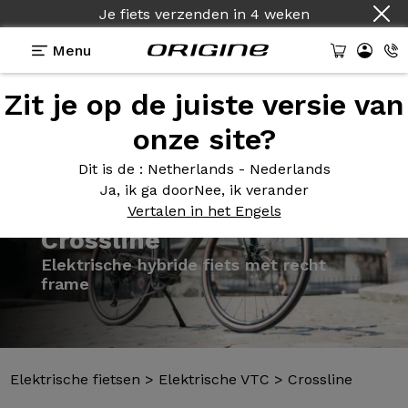
Je fiets verzenden
in
4 weken
Menu
Zit je op de juiste versie van
Presentatie
Modellen
Technologie
onze site?
Dit is de
: Netherlands - Nederlands
Ja, ik ga door
Nee, ik verander
Vertalen in het Engels
Elektrische fietsen
>
Elektrische VTC
>
Crossline