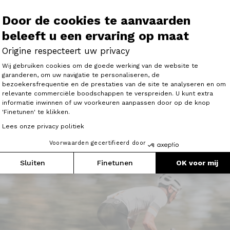
Door de cookies te aanvaarden
beleeft u een ervaring op maat
Origine respecteert uw privacy
Toestemmingsbeheerplatform: Person
Ontdek ook
Wij gebruiken cookies om de goede werking van de website te
garanderen, om uw navigatie te personaliseren, de
bezoekersfrequentie en de prestaties van de site te analyseren en om
Axeptio consent
relevante commerciële boodschappen te verspreiden. U kunt extra
informatie inwinnen of uw voorkeuren aanpassen door op de knop
ktrische gravelbike
Elektrische racefiets
'Finetunen' te klikken.
he racefiets voor dames
Elektrische stadsfiets 
Lees onze privacy politiek
Voorwaarden gecertifieerd door
Sluiten
Finetunen
OK voor mij