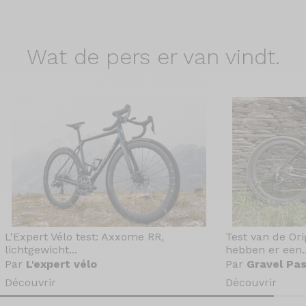
Wat de
pers er van vindt.
L'Expert Vélo test: Axxome RR,
Test van de Or
lichtgewicht...
hebben er een..
Par
L'expert vélo
Par
Gravel Pas
Découvrir
Découvrir