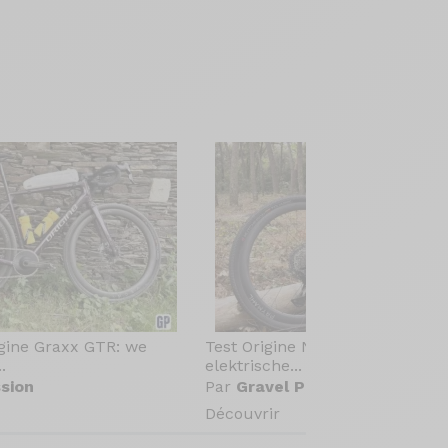
igine Graxx GTR: we
Test Origine Newton[e] GR: de
.
elektrische...
sion
Par
Gravel Passion
Découvrir