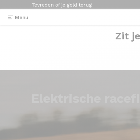
Tevreden of je geld terug
Menu
Zit j
Elektrische
racef