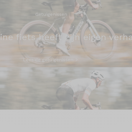
Getuigenissen
ine fiets heeft zijn eigen verh
Lees de getuigenissen