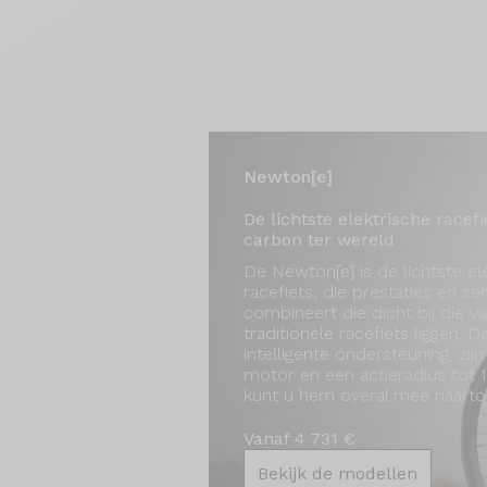
Newton[e]
De lichtste elektrische racefi
carbon ter wereld
De Newton[e] is de lichtste el
racefiets, die prestaties en se
combineert die dicht bij die v
traditionele racefiets liggen. Da
intelligente ondersteuning, zijn
motor en een actieradius tot 
kunt u hem overal mee naart
Vanaf 4 731 €
Bekijk de modellen