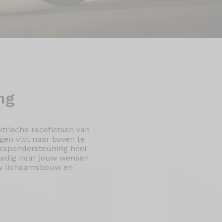
ng
trische racefietsen van
ngen vlot naar boven te
 trapondersteuning heel
lledig naar jouw wensen
ouw lichaamsbouw en