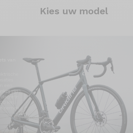
Kies
uw model
ets van
ektrische
nsaties
an een
nkzij zijn
 discrete
100 km,
oe nemen.