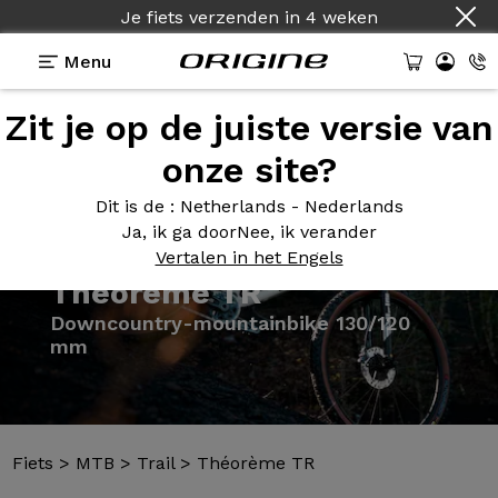
Je fiets verzenden
in
4 weken
Menu
Zit je op de juiste versie van
Presentatie
Modellen
Technologie
onze site?
Dit is de
: Netherlands - Nederlands
Ja, ik ga door
Nee, ik verander
Vertalen in het Engels
Fiets
>
MTB
>
Trail
>
Théorème TR