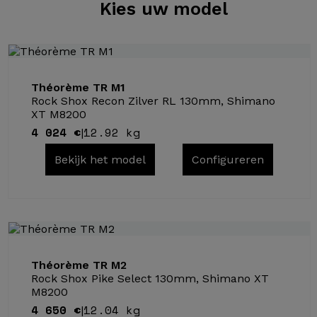
Kies
uw model
Théorème TR M1
Rock Shox Recon Zilver RL 130mm, Shimano
XT M8200
4 024 €
12.92 kg
|
Bekijk het model
Configureren
Théorème TR M2
Rock Shox Pike Select 130mm, Shimano XT
M8200
4 650 €
12.04 kg
|