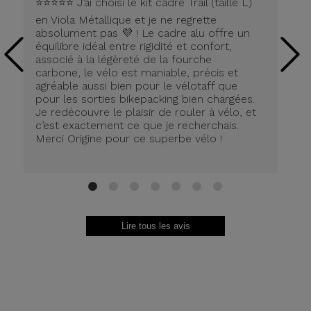
⭐️⭐️⭐️⭐️⭐️ J’ai choisi le kit cadre Trail (taille L)
Pe
en Viola Métallique et je ne regrette
la
absolument pas 💜 ! Le cadre alu offre un
équilibre idéal entre rigidité et confort,
associé à la légèreté de la fourche
carbone, le vélo est maniable, précis et
agréable aussi bien pour le vélotaff que
pour les sorties bikepacking bien chargées.
Je redécouvre le plaisir de rouler à vélo, et
c’est exactement ce que je recherchais.
Merci Origine pour ce superbe vélo !
1
2
3
4
5
6
7
Lire tous les avis