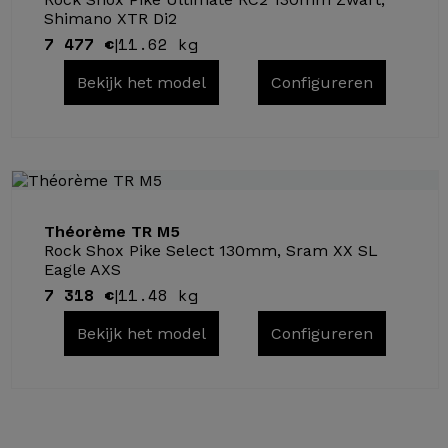
Shimano XTR Di2
7 477 €
11.62 kg
|
Bekijk het model
Configureren
Théorème TR M5
Rock Shox Pike Select 130mm, Sram XX SL
Eagle AXS
7 318 €
11.48 kg
|
Bekijk het model
Configureren