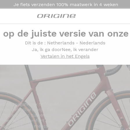
Je fiets verzenden
100% maatwerk in
4 weken
e op de juiste versie van onze
Presentatie
Modellen
Technologie
Dit is de
: Netherlands - Nederlands
Ja, ik ga door
Nee, ik verander
Vertalen in het Engels
bon toegankelijk te maken,
een betaalbare prijs. Een
erfecte balans tussen
 Hoewel het comfort iets
ft het een van de meest