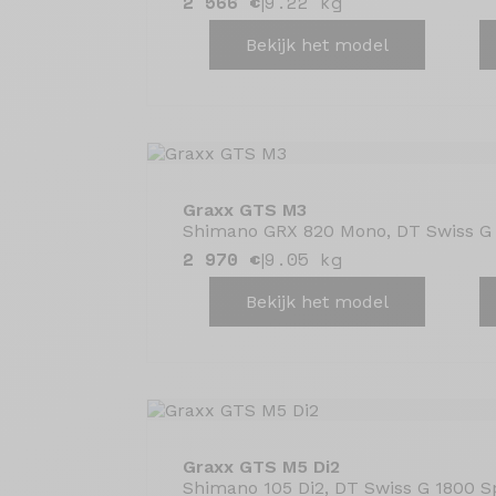
2 566 €
9.22 kg
|
Bekijk het model
Graxx GTS M3
Shimano GRX 820 Mono, DT Swiss G 
2 970 €
9.05 kg
|
Bekijk het model
Graxx GTS M5 Di2
Shimano 105 Di2, DT Swiss G 1800 S