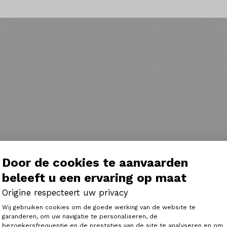
Door de cookies te aanvaarden
beleeft u een ervaring op maat
Origine respecteert uw privacy
Toestemmingsbeheerplatform: Person
Wij gebruiken cookies om de goede werking van de website te
garanderen, om uw navigatie te personaliseren, de
bezoekersfrequentie en de prestaties van de site te analyseren en om
Axeptio consent