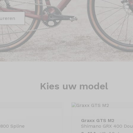
met de juiste banden.
gureren
Kies
uw model
Graxx GTS M2
800 Spline
Shimano GRX 400 Doub