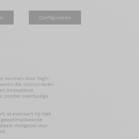
el
Configureren
de normen door high-
everen die concurreren
en innovatieve
ts zonder overbodige
 al evenaart hij niet
 geoptimaliseerde
ideale metgezel voor
it.