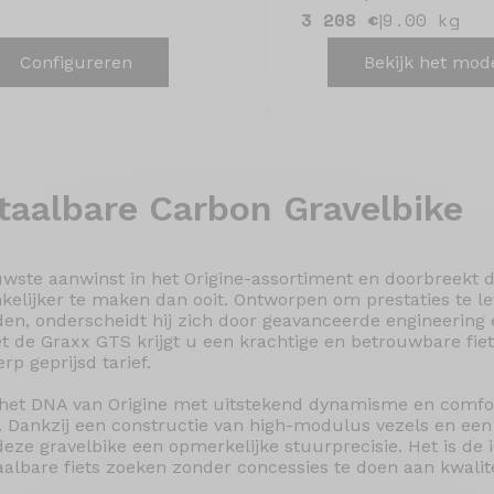
3 208 €
9.00 kg
|
Configureren
Bekijk het mod
aalbare Carbon Gravelbike
uwste aanwinst in het Origine-assortiment en doorbreekt 
elijker te maken dan ooit. Ontworpen om prestaties te l
en, onderscheidt hij zich door geavanceerde engineering 
 de Graxx GTS krijgt u een krachtige en betrouwbare fie
p geprijsd tarief.
et DNA van Origine met uitstekend dynamisme en comfort,
 Dankzij een constructie van high-modulus vezels en een
eze gravelbike een opmerkelijke stuurprecisie. Het is de 
aalbare fiets zoeken zonder concessies te doen aan kwalite