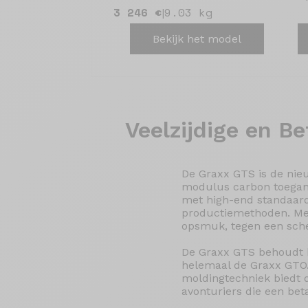
3 246 €
9.03 kg
|
Bekijk het model
Veelzijdige en
Bet
De Graxx GTS is de nie
modulus carbon toegank
met high-end standaard
productiemethoden. Met
opsmuk, tegen een scher
De Graxx GTS behoudt h
helemaal de Graxx GTO.
moldingtechniek biedt d
avonturiers die een bet