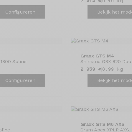
2 414 €
9.19 kg
|
Configureren
Bekijk het mod
Graxx GTS M4
1800 Spline
Shimano GRX 820 Doub
2 959 €
8.99 kg
|
Configureren
Bekijk het mod
Graxx GTS M6 AXS
pline
Sram Apex XPLR AXS, 