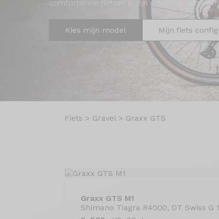
comfortabele fietsen in zijn categorie, vooral 
Kies mijn model
Mijn fiets confi
Fiets
>
Gravel
>
Graxx GTS
Graxx GTS M1
Shimano Tiagra R4000, DT Swiss G 1