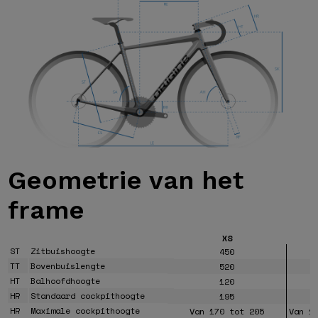
Geometrie van
het
frame
XS
ST
Zitbuishoogte
450
TT
Bovenbuislengte
520
HT
Balhoofdhoogte
120
HR
Standaard cockpithoogte
195
HR
Maximale cockpithoogte
Van 170 tot 205
Van 1