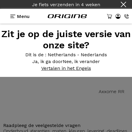
Je fiets verzenden
in
4 weken
Menu
Zit je op de juiste versie van
Presentatie
Technologie
onze site?
Dit is de
: Netherlands - Nederlands
Ja, ik ga door
Nee, ik verander
Axxome
RR
Vertalen in het Engels
Axxome RR
Raadpleeg de veelgestelde vragen
Onderhoud, garanties, maten, kleuren, levering, deadlines,