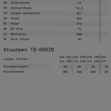
SA
Zitbuishoek
74
AH
Balhoofdhoek
70.5
CS
Lengte achtervork
417
SK
Stack
524
RE
Reach
370
BB
BB drop
72
LE
Wielbasis
988
RF
Vork offset
45
Stuurpen TB-099IN
Van 151
Van 156
Van 160
Van 1
Lengte fietser
tot 155
tot 159
tot 163
tot 1
Stuurpenlengte
60
80
90
90
Stuurbreedte
380
400
400
400