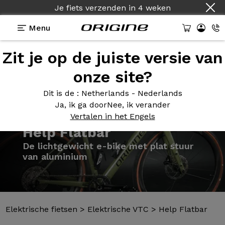
Je fiets verzenden
in
4 weken
Menu
Zit je op de juiste versie van
Presentatie
Modellen
Technologie
onze site?
Dit is de
: Netherlands - Nederlands
Ja, ik ga door
Nee, ik verander
Vertalen in het Engels
Elektrische fietsen
>
Elektrische VTC
>
Help Flatbar