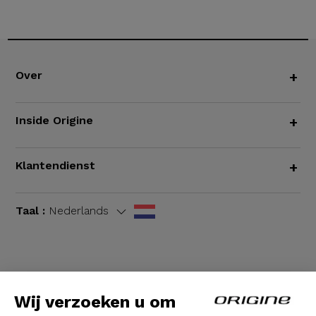
Over
+
Inside Origine
+
Klantendienst
+
Taal :
Nederlands
Algemene voorwaarden
|
Wettelijke bepalingen
Wij verzoeken u om