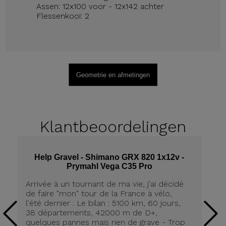
Assen: 12x100 voor - 12x142 achter
Flessenkooi: 2
Geometrie en afmetingen
Klantbeoordelingen
Help Gravel - Shimano GRX 820 1x12v -
Prymahl Vega C35 Pro
Arrivée à un tournant de ma vie, j'ai décidé
Qu
de faire "mon" tour de la France à vélo,
He
l'été dernier . Le bilan : 5100 km, 60 jours,
su
38 départements, 42000 m de D+,
l&
quelques pannes mais rien de grave - Trop