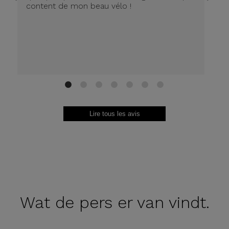
content de mon beau vélo !
1
2
3
4
5
6
7
Lire tous les avis
Wat de
pers er van vindt.