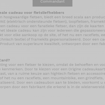
Commandant
deale cadeau voor fietsliefhebbers
an hoogwaardige fietsen, biedt een breed scala aan product
VAE (elektrisch ondersteunde fietsen), loopfietsen, frameki
een cadeau voor een fanatieke fietser, dan zijn de kaarten 
het ideale cadeau kan zijn voor iedereen die gepassioneerd
voor elke aankoop op de site, of het nu een racefiets, ee
echnisch textiel of framekits gepersonaliseerd. Door een 
roduct van superieure kwaliteit, ontworpen door een fabr
Card?
sting voor een fietser te kiezen, omdat de behoeften en vo
e kenmerken. Door te kiezen voor een Origine cadeaukaart,
 past, van a ruime keuze aan hightech fietsen en accesso
of het nu een racefiets, een mountainbike, een grindfiets, 
onaliseerd. Door een cadeaubon aan te bieden, voorkomt 
orpen door een fabrikant die erkend is in de wielerwereld