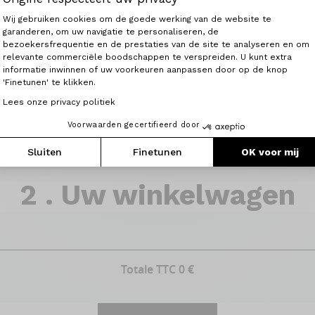
Toestemmingsbeheerplatform: Person
Wij gebruiken cookies om de goede werking van de website te
garanderen, om uw navigatie te personaliseren, de
bezoekersfrequentie en de prestaties van de site te analyseren en om
Axeptio consent
relevante commerciële boodschappen te verspreiden. U kunt extra
informatie inwinnen of uw voorkeuren aanpassen door op de knop
'Finetunen' te klikken.
Lees onze privacy politiek
Voorwaarden gecertifieerd door
200 €
Cade
Sluiten
Finetunen
OK voor mij
2 . Uw winkelwagen
Totale TTC
0
€