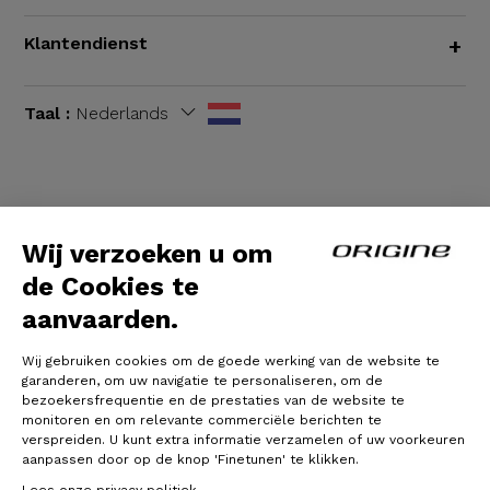
Klantendienst
+
Taal :
Nederlands
Algemene voorwaarden
|
Wettelijke bepalingen
Wij verzoeken u om
de Cookies te
aanvaarden.
Wij gebruiken cookies om de goede werking van de website te
garanderen, om uw navigatie te personaliseren, om de
bezoekersfrequentie en de prestaties van de website te
monitoren en om relevante commerciële berichten te
verspreiden. U kunt extra informatie verzamelen of uw voorkeuren
© Origine Cycles
aanpassen door op de knop 'Finetunen' te klikken.