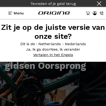
Tevreden of je geld terug
Menu
Zit je op de juiste versie van
onze site?
Assemblage-
Dit is de
: Netherlands - Nederlands
Ja, ik ga door
Nee, ik verander
instructies en -
Vertalen in het Engels
gidsen Oorsprong