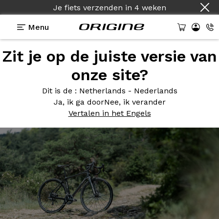
Je fiets verzenden
in
4 weken
Menu
Zit je op de juiste versie van
Photos
> Graxx Fibre apparente / Gris Titane
onze site?
Graxx Fibre
apparente / Gris
Dit is de
: Netherlands - Nederlands
Titane
Ja, ik ga door
Nee, ik verander
Vertalen in het Engels