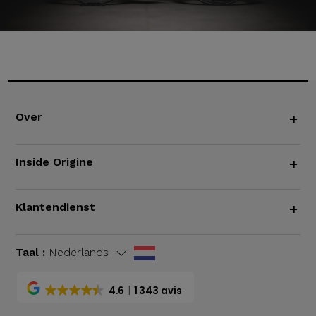
Over
+
Inside Origine
+
Klantendienst
+
Taal :
Nederlands
4.6
1 343 avis