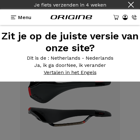
Je fiets verzenden
in
4 weken
Menu
Zit je op de juiste versie van
Uitrusting
>
Zadel
>
Kappa Space Allroad
onze site?
Dit is de
: Netherlands - Nederlands
Ja, ik ga door
Nee, ik verander
Vertalen in het Engels