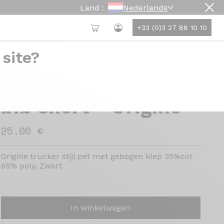
Land :
Nederlands
+33 (0)3 27 88 10 10
 site?
Origine Pro Team
bib short - Origine
25.00 €
Origine trucker stijl pet met gebogen klep 35%cot
65% poly, Zwart
In winkelwagen