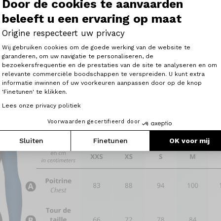
Door de cookies te aanvaarden
beleeft u een ervaring op maat
Origine respecteert uw privacy
Toestemmingsbeheerplatform: Person
Wij gebruiken cookies om de goede werking van de website te
garanderen, om uw navigatie te personaliseren, de
pet met gebogen klep 35%cot 65% poly, Zwart
bezoekersfrequentie en de prestaties van de site te analyseren en om
Axeptio consent
relevante commerciële boodschappen te verspreiden. U kunt extra
informatie inwinnen of uw voorkeuren aanpassen door op de knop
'Finetunen' te klikken.
Lees onze privacy politiek
Voorwaarden gecertifieerd door
Sluiten
Finetunen
OK voor mij