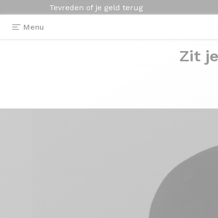
Tevreden of je geld terug
Menu
Zit j
Uitrusting
>
Kleding
>
Zwarte trucker pet