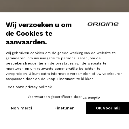
Wij verzoeken u om
de Cookies te
aanvaarden.
Wij gebruiken cookies om de goede werking van de website te
garanderen, om uw navigatie te personaliseren, om de
bezoekersfrequentie en de prestaties van de website te
monitoren en om relevante commerciële berichten te
verspreiden. U kunt extra informatie verzamelen of uw voorkeuren
aanpassen door op de knop 'Finetunen' te klikken.
Lees onze privacy politiek
Voorwaarden gecertifieerd door
Non merci
Finetunen
OK voor mij
Axeptio consent
Toestemmingsbeheerplatform: Personaliseer uw opties
Ons platform stelt u in staat om uw privacy-instellingen naar 