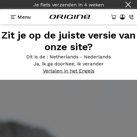
Je fiets verzenden
in
4 weken
Menu
Zit je op de juiste versie van
onze site?
Dit is de
: Netherlands - Nederlands
Ja, ik ga door
Nee, ik verander
Vertalen in het Engels