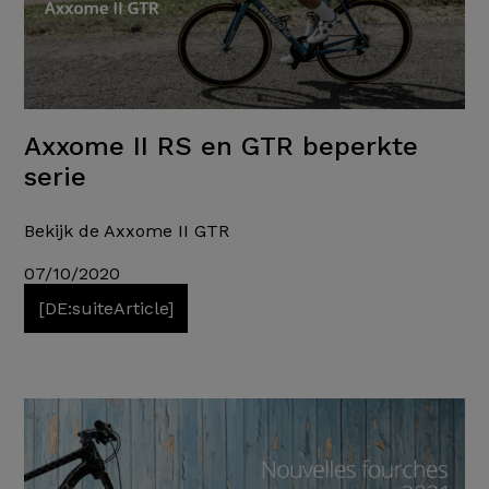
Axxome II RS en GTR beperkte
serie
Bekijk de Axxome II GTR
07/10/2020
[DE:suiteArticle]