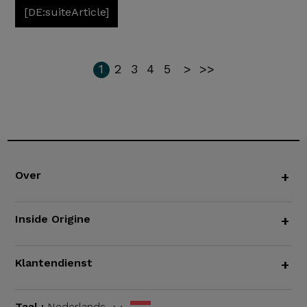
[DE:suiteArticle]
1
2
3
4
5
>
>>
Over
+
Inside Origine
+
Klantendienst
+
Taal :
Nederlands