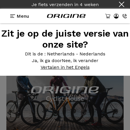
Je fiets verzenden
in
4 weken
Menu
Origine
actua
Zit je op de juiste versie van
onze site?
1
2
3
4
5
>
>>
Dit is de
: Netherlands - Nederlands
Ja, ik ga door
Nee, ik verander
Vertalen in het Engels