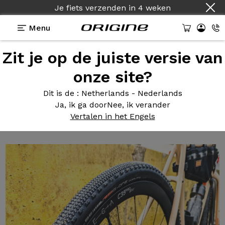
Je fiets verzenden
in
4 weken
Menu
Zit je op de juiste versie van
Tests van Origine fietsen
>
Prymahl Vega C35 Pro
breed test
onze site?
Prymahl Vega
C35
Dit is de
: Netherlands - Nederlands
Pro breed test
Ja, ik ga door
Nee, ik verander
Vertalen in het Engels