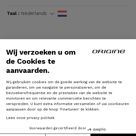
Taal :
Nederlands
Algemene voorwaarden
|
Wettelijke bepalingen
Wij verzoeken u om
de Cookies te
aanvaarden.
Wij gebruiken cookies om de goede werking van de website te
garanderen, om uw navigatie te personaliseren, om de
bezoekersfrequentie en de prestaties van de website te
monitoren en om relevante commerciële berichten te
verspreiden. U kunt extra informatie verzamelen of uw voorkeuren
© Origine Cycles
aanpassen door op de knop 'Finetunen' te klikken.
Lees onze privacy politiek
Voorwaarden gecertifieerd door