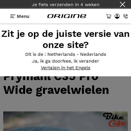
Je fiets verzenden
in
4 weken
Menu
Zit je op de juiste versie van
Tests van Origine fietsen
>
Bijna 1.000 km en 10.000
m D+ met Prymahl C35 Pro Wide gravelwielen
onze site?
Bijna 1.000
km en
Dit is de
: Netherlands - Nederlands
10.000 m D+ met
Ja, ik ga door
Nee, ik verander
Vertalen in het Engels
Prymahl C35 Pro
Wide gravelwielen