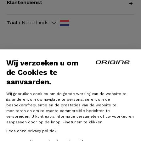
Klantendienst
+
Taal :
Nederlands
Algemene voorwaarden
|
Wettelijke bepalingen
Wij verzoeken u om
de Cookies te
aanvaarden.
Wij gebruiken cookies om de goede werking van de website te
garanderen, om uw navigatie te personaliseren, om de
bezoekersfrequentie en de prestaties van de website te
monitoren en om relevante commerciële berichten te
verspreiden. U kunt extra informatie verzamelen of uw voorkeuren
© Origine Cycles
aanpassen door op de knop 'Finetunen' te klikken.
Lees onze privacy politiek