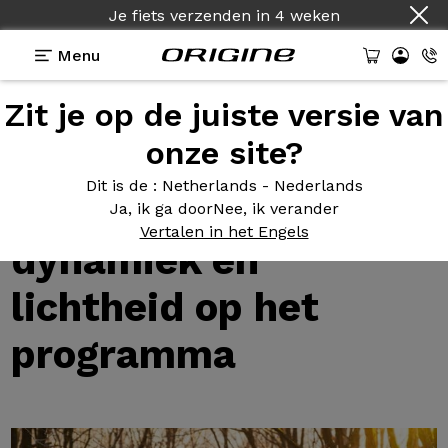
Je fiets verzenden
in
4 weken
Menu
Zit je op de juiste versie van
Tests van Origine fietsen
>
Test | Origine Théorème
HT 2: dynamiek en lichtheid op het programma
onze site?
Test |
Origine
Dit is de
: Netherlands - Nederlands
Théorème HT 2:
Ja, ik ga door
Nee, ik verander
Vertalen in het Engels
dynamiek en
lichtheid op het
programma