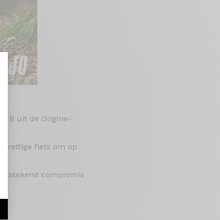
aliseer uw opties
TB uit de Origine-
prettige fiets om op
n uitstekend compromis