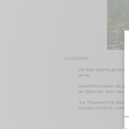
21/02/2025
De Vojo-teams geven h
serie:
Downhill maken de goe
te rijden en zeer van de
'De Theorem FS blinkt 
tussen comfort, plezier