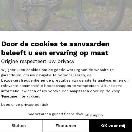
Door de cookies te aanvaarden
beleeft u een ervaring op maat
Origine respecteert uw privacy
Toestemmingsbeheerplatform: Person
Wij gebruiken cookies om de goede werking van de website te
un indrukken van de Théorème FS, de volledig geveerde M
garanderen, om uw navigatie te personaliseren, de
bezoekersfrequentie en de prestaties van de site te analyseren en om
Axeptio consent
relevante commerciële boodschappen te verspreiden. U kunt extra
de geometrie en kinematica van de Théorème FS het een 
informatie inwinnen of uw voorkeuren aanpassen door op de knop
ze tijd.
'Finetunen' te klikken.
uit door zijn veelzijdigheid: goed op alle gebieden en ee
Lees onze privacy politiek
 en prestaties. '
Voorwaarden gecertifieerd door
Het artikel lezen
Sluiten
Finetunen
OK voor mij