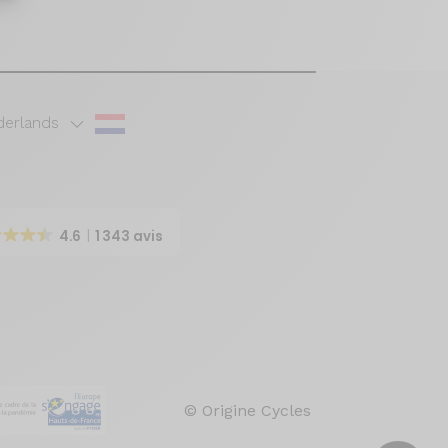
erlands
4.6
1 343 avis
© Origine Cycles