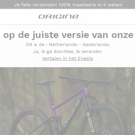
Je fiets verzenden
100% maatwerk in
4 weken
e op de juiste versie van onze
e Théorème FS: de ideale schoonzoon
héorème FS: de ideale 
Dit is de
: Netherlands - Nederlands
Ja, ik ga door
Nee, ik verander
Vertalen in het Engels