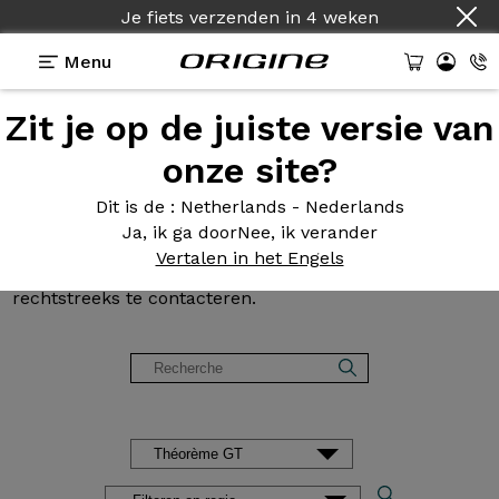
Je fiets verzenden
Land :
Nederlands
in
4 weken
Menu
Zit je op de juiste versie van
Klantbeoordelingen en
onze site?
getuigenissen van Origine
Dit is de
: Netherlands - Nederlands
Ja, ik ga door
Nee, ik verander
Onze klanten praten in alle vrijheid over hun fiets. U
Vertalen in het Engels
wenst meer informatie? Aarzel niet om onze klanten
rechtstreeks te contacteren.