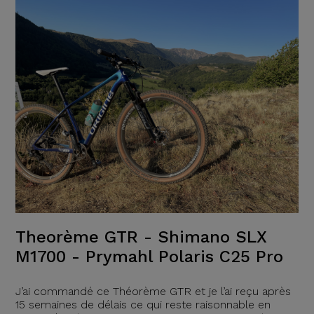
Theorème GTR - Shimano SLX
M1700 - Prymahl Polaris C25 Pro
J’ai commandé ce Théorème GTR et je l’ai reçu après
15 semaines de délais ce qui reste raisonnable en