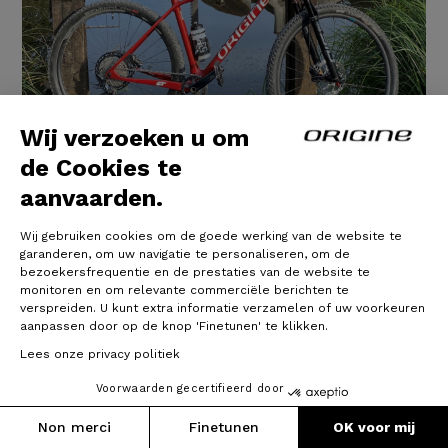
Wij verzoeken u om
de Cookies te
Théorème GT - Shimano SLX -
aanvaarden.
Roues Shimano XT
Wij gebruiken cookies om de goede werking van de website te
garanderen, om uw navigatie te personaliseren, om de
VTT très facile à piloter, maniable et très agréable.
bezoekersfrequentie en de prestaties van de website te
monitoren en om relevante commerciële berichten te
Confort relativement bon pour un semi-rigide, malgré
verspreiden. U kunt extra informatie verzamelen of uw voorkeuren
le carbone.
aanpassen door op de knop 'Finetunen' te klikken.
Très satisfait de mon choix ; dispo conforme aux
prévisions.
Lees onze privacy politiek
Très content de mes choix et aucun regret sur la
couleur (Orange Shakir).
Voorwaarden gecertifieerd door
Réception du VTT à l'usine directement ; réglage
précis sur place.
Non merci
Finetunen
OK voor mij