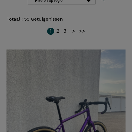
Totaal : 55 Getuigenissen
1
2
3
>
>>