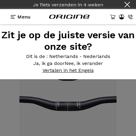
Je fiets verzenden
in
4 weken
Menu
Zit je op de juiste versie van
Uitrusting
>
Plat stuur
>
MTN Rizer WCS 740
onze site?
Dit is de
: Netherlands - Nederlands
Ja, ik ga door
Nee, ik verander
Vertalen in het Engels