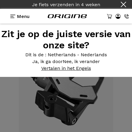
Je fiets verzenden
in
4 weken
Menu
Zit je op de juiste versie van
Uitrusting
>
Pedalen
>
Keo 2 Max Carbon
onze site?
Dit is de
: Netherlands - Nederlands
Ja, ik ga door
Nee, ik verander
Vertalen in het Engels