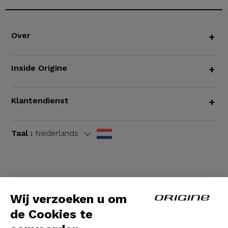
Over
+
Inside Origine
+
Klantendienst
+
Taal :
Nederlands
Algemene voorwaarden
|
Wettelijke bepalingen
Wij verzoeken u om
de Cookies te