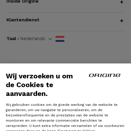
Inside Origine
+
Klantendienst
+
Taal :
Nederlands
Algemene voorwaarden
|
Wettelijke bepalingen
Wij verzoeken u om
de Cookies te
aanvaarden.
Wij gebruiken cookies om de goede werking van de website te
garanderen, om uw navigatie te personaliseren, om de
bezoekersfrequentie en de prestaties van de website te
monitoren en om relevante commerciële berichten te
verspreiden. U kunt extra informatie verzamelen of uw voorkeuren
© Origine Cycles