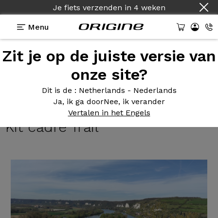
Je fiets verzenden
in
4 weken
Menu
Zit je op de juiste versie van
Getuigenissen
>
Gravel Trail- Shimano GRX810 1x11 -
Roues Prymahl A30R / Kit cadre Trail
onze site?
Gravel Trail-
Shimano GRX810
Dit is de
: Netherlands - Nederlands
Ja, ik ga door
Nee, ik verander
1x11 - Roues Prymahl A30R /
Vertalen in het Engels
Kit cadre Trail