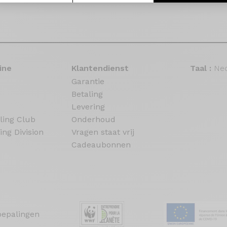
ine
Klantendienst
Taal :
Ned
Garantie
Betaling
Levering
ling Club
Onderhoud
ing Division
Vragen staat vrij
Cadeaubonnen
bepalingen