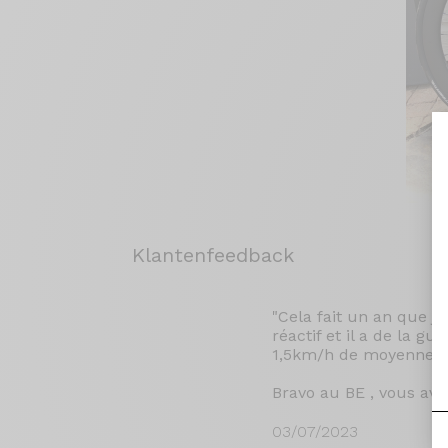
Klantenfeedback
"Cela fait un an que j
réactif et il a de la g
1,5km/h de moyenne su
Bravo au BE , vous ave
03/07/2023