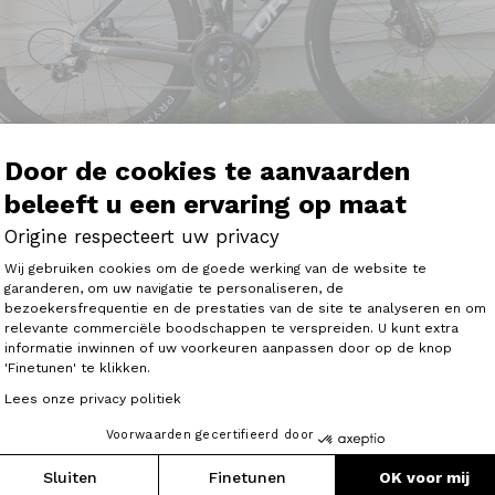
Door de cookies te aanvaarden
beleeft u een ervaring op maat
Origine respecteert uw privacy
Toestemmingsbeheerplatform: Person
Wij gebruiken cookies om de goede werking van de website te
garanderen, om uw navigatie te personaliseren, de
bezoekersfrequentie en de prestaties van de site te analyseren en om
Axeptio consent
relevante commerciële boodschappen te verspreiden. U kunt extra
’ai pris possession de mon fraxxion et ce n’est que du bon
informatie inwinnen of uw voorkeuren aanpassen door op de knop
ueule. Je compte plus le nombre de cyclo qui m’interpelle. 
'Finetunen' te klikken.
r mes sorties.
Lees onze privacy politiek
z fait du bon boulot"
Voorwaarden gecertifieerd door
Sluiten
Finetunen
OK voor mij