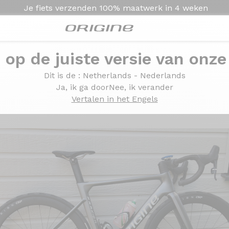
Je fiets verzenden
100% maatwerk in
4 weken
e op de juiste versie van onze
ce 22 - Prymahl Orion C50 R
Dit is de
: Netherlands - Nederlands
am Force 22 - Prymahl 
Ja, ik ga door
Nee, ik verander
Vertalen in het Engels