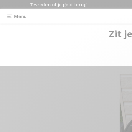
Tevreden of je geld terug
Menu
Zit j
Getuigenissen
>
Fraxion GTR - Sram For
Fraxion GTR
- Sr