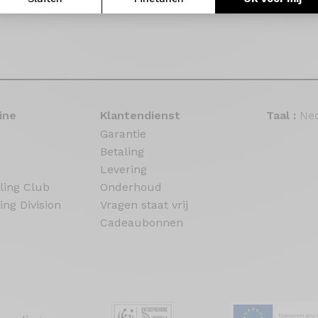
ine
Klantendienst
Taal :
Ned
Garantie
Betaling
Levering
ling Club
Onderhoud
ing Division
Vragen staat vrij
Cadeaubonnen