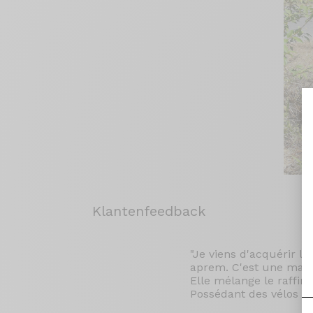
Klantenfeedback
"Je viens d'acquérir le
aprem. C'est une machi
Elle mélange le raffine
Possédant des vélos d'a