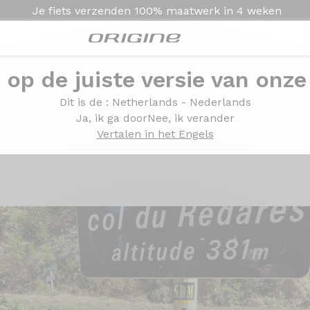
Je fiets verzenden
100% maatwerk in
4 weken
e op de juiste versie van onze
ltegra Di2 12v - Prymahl Orion C50Pro
Dit is de
: Netherlands - Nederlands
imano Ultegra Di2 12v -
Ja, ik ga door
Nee, ik verander
Vertalen in het Engels