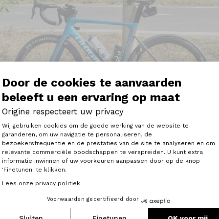
Door de cookies te aanvaarden
beleeft u een ervaring op maat
Origine respecteert uw privacy
Toestemmingsbeheerplatform: Person
Wij gebruiken cookies om de goede werking van de website te
garanderen, om uw navigatie te personaliseren, de
bezoekersfrequentie en de prestaties van de site te analyseren en om
Axeptio consent
relevante commerciële boodschappen te verspreiden. U kunt extra
informatie inwinnen of uw voorkeuren aanpassen door op de knop
'Finetunen' te klikken.
 fraxion GTR, du bonheur à l'état pur. Premiere sortie de p
Lees onze privacy politiek
ne surprenante à plus d'un titre.
ment l'efficacité et la souplesse d'utilisation avec une ef
Voorwaarden gecertifieerd door
utres marques, Lapierre, Giant... Le niveau est dessus le p
Sluiten
Finetunen
OK voor mij