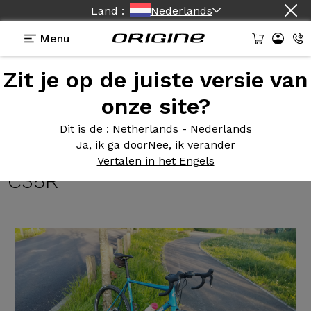
Land :
Nederlands
Menu
Zit je op de juiste versie van
Getuigenissen
>
Axxome 2 GTR Evo - Shimano
Ultegra Di2 - Prymahl Orion C35R
onze site?
Axxome 2
GTR Evo - Shimano
Dit is de
: Netherlands - Nederlands
Ja, ik ga door
Nee, ik verander
Ultegra Di2 - Prymahl Orion
Vertalen in het Engels
C35R