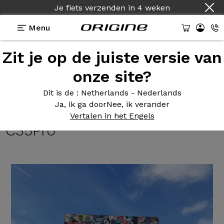
Je fiets verzenden
in
4 weken
Menu
Zit je op de juiste versie van
Getuigenissen
>
Fraxion GTR - Shimano Dura Ace
Di2 12v - Prymahl Orion C35Pro
onze site?
Fraxion GTR
- Shimano Dura
Dit is de
: Netherlands - Nederlands
Ja, ik ga door
Nee, ik verander
Ace Di2 12v - Prymahl Orion
Vertalen in het Engels
C35Pro