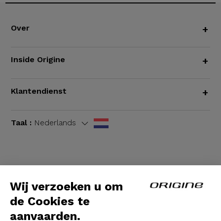
Over
+
Inside Origine
+
Klantendienst
+
Taal :
Nederlands
Algemene voorwaarden
|
Wettelijke bepalingen
Wij verzoeken u om
de Cookies te
aanvaarden.