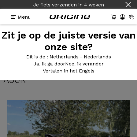
Je fiets verzenden
in
4 weken
Menu
Zit je op de juiste versie van
Getuigenissen
>
Axxome III GTO - Shimano 105
R7100 12v - Prymahl Orion A30R
onze site?
Axxome III
GTO - Shimano 105
Dit is de
: Netherlands - Nederlands
Ja, ik ga door
Nee, ik verander
R7100 12v - Prymahl Orion
Vertalen in het Engels
A30R