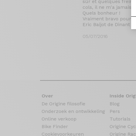
sûr et quelques freina
cols, il ne m'a jamais l
Quels bonheur !
Vraiment bravo pour vo
Eric Baijot de Dinant (
05/07/2016
Over
Inside Orig
De Origine filosofie
Blog
Onderzoek en ontwikkeling
Pers
Online verkoop
Tutorials
Bike Finder
Origine Cyc
Cookievoorkeuren
Origine Rac