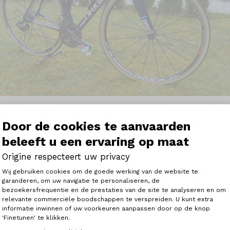
Door de cookies te aanvaarden
beleeft u een ervaring op maat
Origine respecteert uw privacy
ous féliciter !
Toestemmingsbeheerplatform: Person
Wij gebruiken cookies om de goede werking van de website te
Axxome 350, Campa Chorus et roues Shamal mi-avril,je v
garanderen, om uw navigatie te personaliseren, de
m en 4 jours, en terminant par le brevet randonneur des V
bezoekersfrequentie en de prestaties van de site te analyseren en om
Axeptio consent
iciter de votre création !
relevante commerciële boodschappen te verspreiden. U kunt extra
de découvrir le vélo sous toutes ses facettes. Parti avec u
informatie inwinnen of uw voorkeuren aanpassen door op de knop
pu me rendre compte combien il était à la fois confortable
'Finetunen' te klikken.
'aussi longues distances (2 étapes de 190 kms). En descente