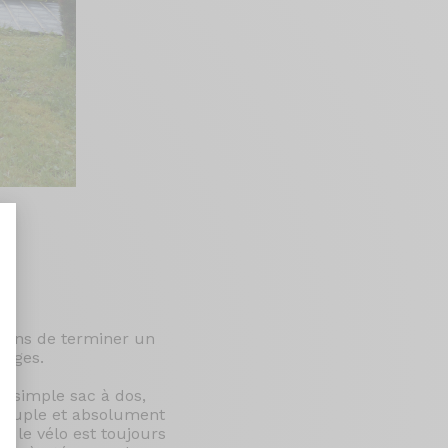
aliseer uw opties
iens de terminer un
osges.
n simple sac à dos,
, souple et absolument
, le vélo est toujours