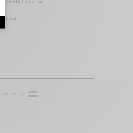
légèreté ! Dans les
ossible.
erlands