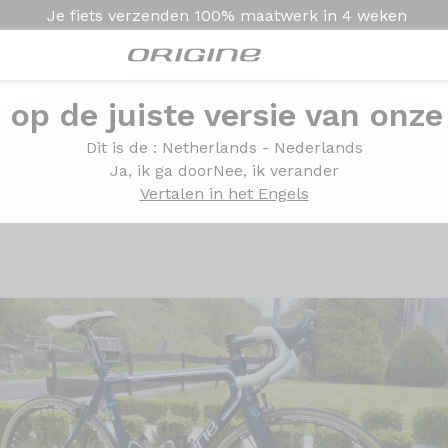
Je fiets verzenden
100% maatwerk in
4 weken
e op de juiste versie van onze
 350 Campagnolo Chorus Shamal Ultra
Dit is de
: Netherlands - Nederlands
xxome 350 Campagnolo
Ja, ik ga door
Nee, ik verander
Vertalen in het Engels