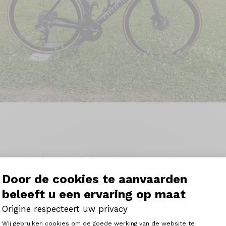
ns que j'ai fait le choix de rouler sur un Fraxion GTR.
r je possède un magasin de vélo ou je suis référencé parten
Door de cookies te aanvaarden
omme suit:
beleeft u een ervaring op maat
R mono couleur bleu océan stickers or.
é fournis lors de mon achat.
Origine respecteert uw privacy
gra DI2 8150
Toestemmingsbeheerplatform: Person
Wij gebruiken cookies om de goede werking van de website te