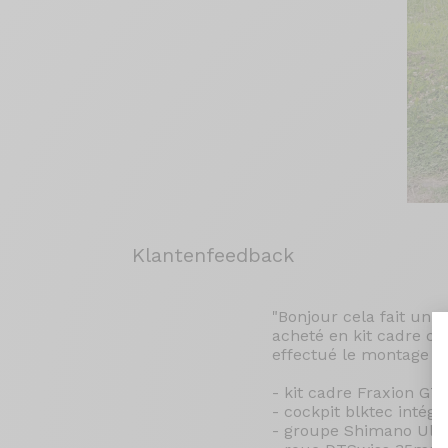
Klantenfeedback
"Bonjour cela fait un a
acheté en kit cadre ca
effectué le montage c
- kit cadre Fraxion GT
- cockpit blktec intégr
- groupe Shimano Ulté