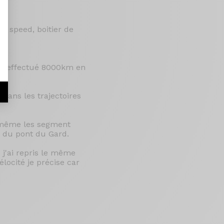
e speed, boitier de
j'ai effectué 8000km en
 dans les trajectoires
e même les segment
r du pont du Gard.
j'ai repris le même
locité je précise car