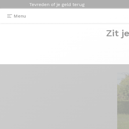
Tevreden of je geld terug
Menu
Zit j
Getuigenissen
>
Kit cadre Fraxion
Kit
cadre Fraxion