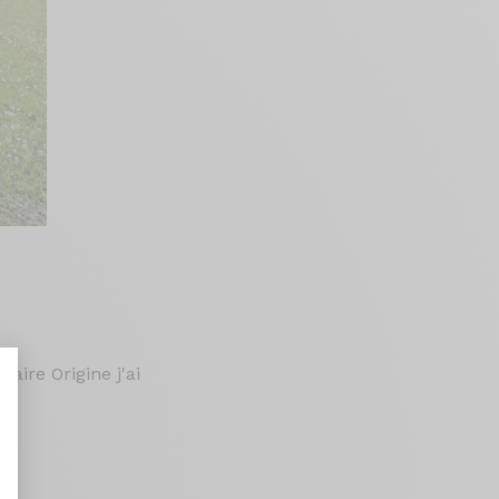
aire Origine j'ai
aliseer uw opties