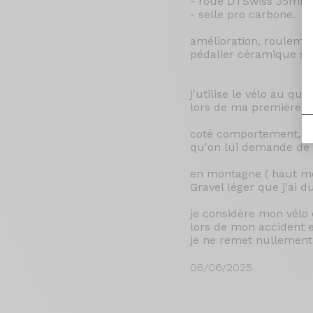
- roue DTSwiss 35mm 
- selle pro carbone.
amélioration, rouleme
pédalier céramique s
j'utilise le vélo au qu
lors de ma première an
coté comportement, ce v
qu'on lui demande de s
en montagne ( haut mo
Gravel léger que j'ai
je considère mon vélo 
lors de mon accident e
je ne remet nullement 
08/06/2025