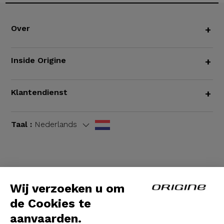
Over
+
Inside Origine
+
Klantendienst
+
Taal :
Nederlands
Algemene voorwaarden
|
Wettelijke bepalingen
Wij verzoeken u om
de Cookies te
aanvaarden.