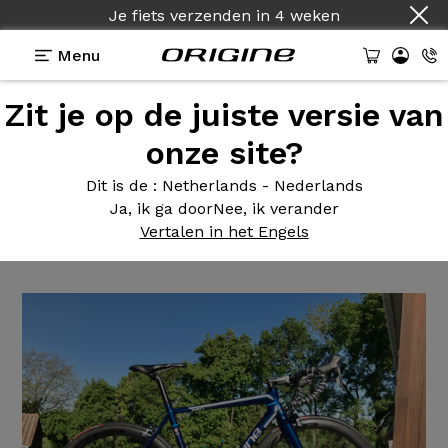
Je fiets verzenden
in
4 weken
Menu
Zit je op de juiste versie van
Getuigenissen
>
Montage à la carte sur base
d'Axxome 250
onze site?
Montage à
la carte sur base
Dit is de
: Netherlands - Nederlands
Ja, ik ga door
Nee, ik verander
d'Axxome 250
Vertalen in het Engels