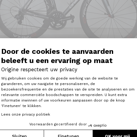
Door de cookies te aanvaarden
beleeft u een ervaring op maat
Origine respecteert uw privacy
Toestemmingsbeheerplatform: Person
Wij gebruiken cookies om de goede werking van de website te
garanderen, om uw navigatie te personaliseren, de
bezoekersfrequentie en de prestaties van de site te analyseren en om
Axeptio consent
relevante commerciële boodschappen te verspreiden. U kunt extra
informatie inwinnen of uw voorkeuren aanpassen door op de knop
guration de mon Origine 350 , vraiment fan de vos vélos .
'Finetunen' te klikken.
Lees onze privacy politiek
Voorwaarden gecertifieerd door
Sluiten
Finetunen
OK voor mij