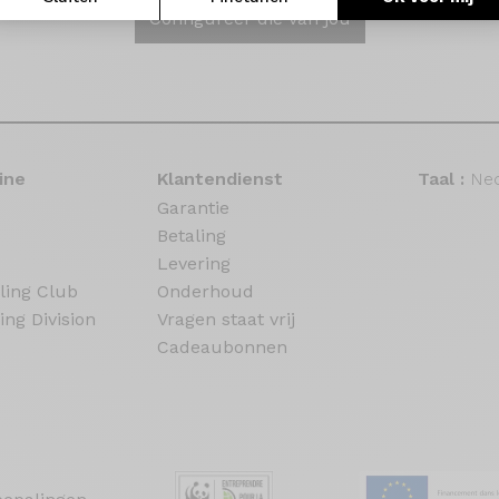
Configureer die van jou
ine
Klantendienst
Taal :
Ned
Garantie
Betaling
Levering
ling Club
Onderhoud
ing Division
Vragen staat vrij
Cadeaubonnen