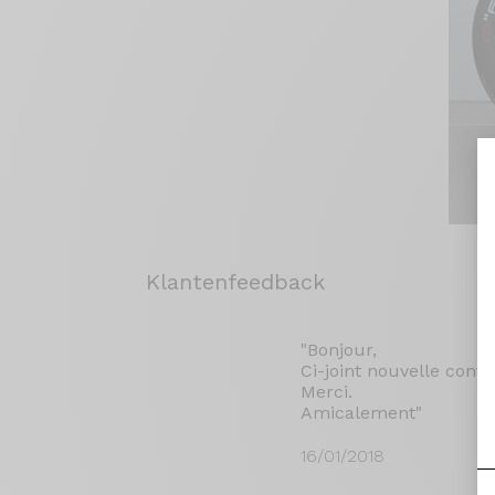
Klantenfeedback
"Bonjour,
Ci-joint nouvelle confi
Merci.
Amicalement"
16/01/2018