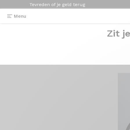
Tevreden of je geld terug
Menu
Zit j
Getuigenissen
>
Axxome 350 - Campagno
Axxome 350
- C