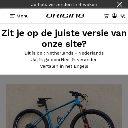
Je fiets verzenden
in
4 weken
Menu
Zit je op de juiste versie van
Getuigenissen
>
Théorème GT - Sram GX - Fox 32
Factory
onze site?
Théorème GT
- Sram GX - Fox
Dit is de
: Netherlands - Nederlands
Ja, ik ga door
Nee, ik verander
32 Factory
Vertalen in het Engels