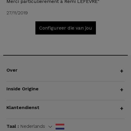
Merci particulièrement à Rémi LEFEVRE"
27/11/2019
Configureer die van jou
Over
+
Inside Origine
+
Klantendienst
+
Taal :
Nederlands