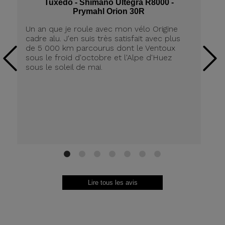
Tuxedo - Shimano Ultegra R8000 -
Prymahl Orion 30R
Un an que je roule avec mon vélo Origine
J'
cadre alu. J'en suis très satisfait avec plus
ré
de 5 000 km parcourus dont le Ventoux
dé
sous le froid d'octobre et l'Alpe d'Huez
j'
sous le soleil de mai.
av
vr
fr
1
2
3
4
5
6
7
Lire tous les avis