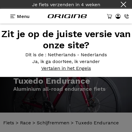
Je fiets verzenden
in
4 weken
Menu
Zit je op de juiste versie van
Presentatie
Modellen
Technologie
onze site?
Dit is de
: Netherlands - Nederlands
Ja, ik ga door
Nee, ik verander
Vertalen in het Engels
Fiets
>
Race
>
Schijfremmen
>
Tuxedo Endurance