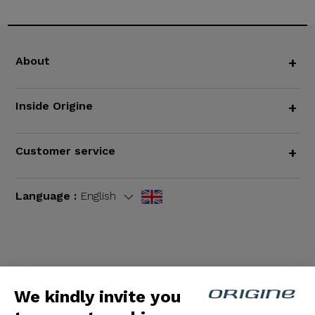
About
+
Inside Origine
+
Customer service
+
Language :
English
Terms and Conditions
|
Legal notices
We kindly invite you