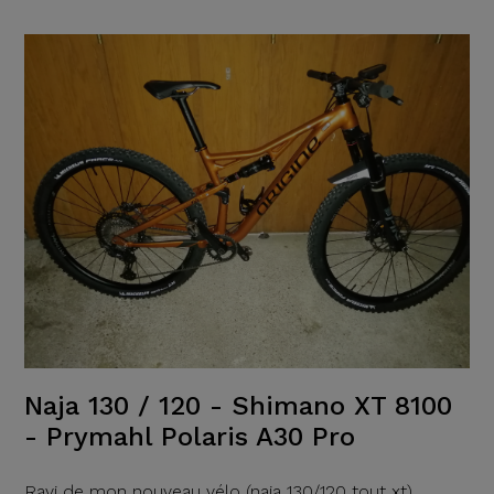
Naja 130 / 120 - Shimano XT 8100
- Prymahl Polaris A30 Pro
Ravi de mon nouveau vélo (naja 130/120 tout xt),