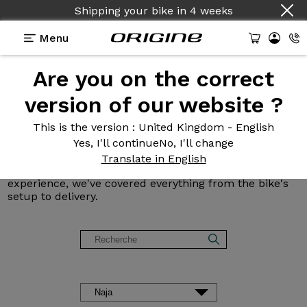
Shipping your bike
in
4 weeks
Menu
Are you on the correct
Origine Customer
Reviews
version of our website ?
and Testimonials
This is the version
: United Kingdom - English
Yes, I'll continue
No, I'll change
Read reviews of our road, gravel, mountain, and e-
Translate in English
bikes. From bike setup to delivery, including customer
experience, we've covered everything from the bike's
setup to delivery.