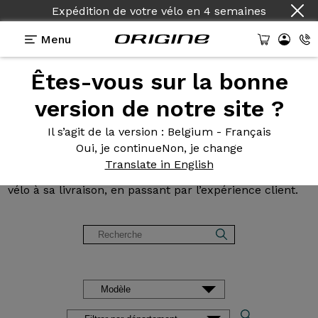
Pays :
Français
Menu
Êtes-vous sur la bonne
Avis et
témoignages des
version de notre site ?
clients Origine
Il s’agit de la version
: Belgium - Français
Oui, je continue
Non, je change
Lisez les avis sur nos vélos de Route, Gravel, VTT et
Translate in English
VAE. Des retours d’expérience, de la configuration du
vélo à sa livraison, en passant par l’expérience client.