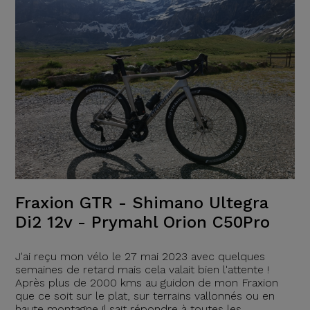
Fraxion GTR - Shimano Ultegra
Di2 12v - Prymahl Orion C50Pro
J'ai reçu mon vélo le 27 mai 2023 avec quelques
semaines de retard mais cela valait bien l'attente !
Après plus de 2000 kms au guidon de mon Fraxion
que ce soit sur le plat, sur terrains vallonnés ou en
haute montagne il sait répondre à toutes les