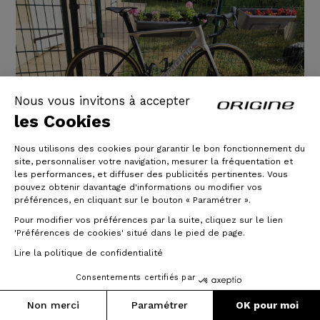
Nous vous invitons à accepter
les Cookies
Fraxion Gtr - Sram Rival eTap AXS
Nous utilisons des cookies pour garantir le bon fonctionnement du
site, personnaliser votre navigation, mesurer la fréquentation et
- Prymahl Orion C35 R
les performances, et diffuser des publicités pertinentes. Vous
pouvez obtenir davantage d'informations ou modifier vos
préférences, en cliquant sur le bouton « Paramétrer ».
Client ORIGINE depuis cette année et bien que
réfractaire à donner mon avis à la suite d'une
Pour modifier vos préférences par la suite, cliquez sur le lien
commande, je souhaite néanmoins cette fois-ci
'Préférences de cookies' situé dans le pied de page.
témoigner.
Lire la politique de confidentialité
Comme beaucoup clients de la marque, j’ai été séduit
Consentements certifiés par
par le fait qu’ORIGINE est une société française, créée
par des passionnés de vélo. La philosophie de la
Non merci
Paramétrer
OK pour moi
marque ayant pour objectifs de produire des vélos à