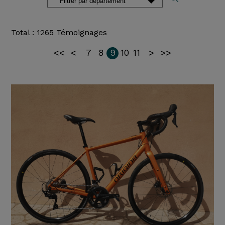
Total : 1265 Témoignages
<<
<
7
8
9
10
11
>
>>