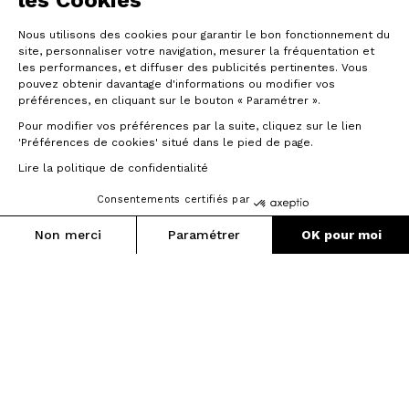
les Cookies
Nous utilisons des cookies pour garantir le bon fonctionnement du
site, personnaliser votre navigation, mesurer la fréquentation et
les performances, et diffuser des publicités pertinentes. Vous
pouvez obtenir davantage d'informations ou modifier vos
préférences, en cliquant sur le bouton « Paramétrer ».
Pour modifier vos préférences par la suite, cliquez sur le lien
'Préférences de cookies' situé dans le pied de page.
Lire la politique de confidentialité
Consentements certifiés par
Blocage de direction
Non merci
Paramétrer
OK pour moi
Axeptio consent
Plateforme de Gestion du Consentement : Personnalisez vos O
Notre plateforme vous permet d'adapter et de gérer vos paramètr
Une douille de direction d’un nouveau
genre.
Pourquoi se limiter à l'intégration, quand
nous pouvons développer une toute
nouvelle douille de direction ? Grâce à
un blocage intégré, développé par nos
ingénieurs, nous avons limité l'angle de