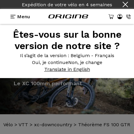
Expédition de votre vélo
en
4 semaines
Menu
Êtes-vous sur la bonne
Présentation
Modèles
Technologies
version de notre site ?
Il s’agit de la version
: Belgium - Français
Oui, je continue
Non, je change
Translate in English
Vélo
>
VTT
>
xc-downcountry
>
Théorème FS 100 GTR