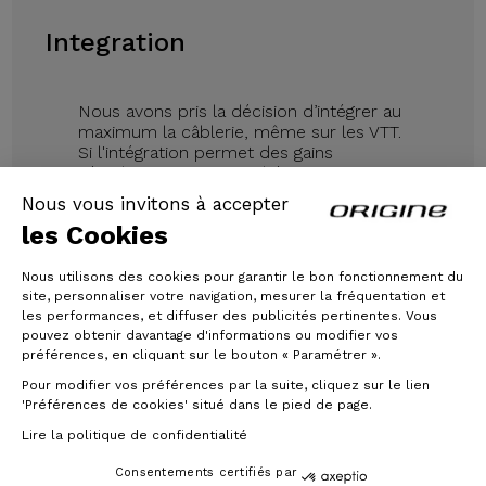
Integration
Nous avons pris la décision d’intégrer au
maximum la câblerie, même sur les VTT.
Si l'intégration permet des gains
aérodynamiques et esthétique sur un
vélo de route, elle permet surtout de
Nous vous invitons à accepter
protéger l'ensemble des gaines et
les Cookies
durites sur un VTT, et d’éliminer les
bruits parasites au roulage. Avec le
Théorème FS, le seul son que vous
Nous utilisons des cookies pour garantir le bon fonctionnement du
entendrez sera le roulement des pneus.
site, personnaliser votre navigation, mesurer la fréquentation et
les performances, et diffuser des publicités pertinentes. Vous
pouvez obtenir davantage d'informations ou modifier vos
préférences, en cliquant sur le bouton « Paramétrer ».
Pour modifier vos préférences par la suite, cliquez sur le lien
'Préférences de cookies' situé dans le pied de page.
Lire la politique de confidentialité
Consentements certifiés par