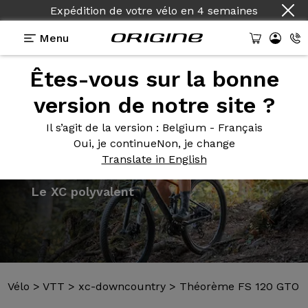
Expédition de votre vélo
en
4 semaines
Menu
Êtes-vous sur la bonne
Présentation
Modèles
Technologies
version de notre site ?
Il s’agit de la version
: Belgium - Français
Oui, je continue
Non, je change
Translate in English
Vélo
>
VTT
>
xc-downcountry
>
Théorème FS 120 GTO