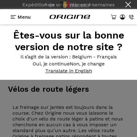
Pays :
Français
Menu
Êtes-vous sur la bonne
version de notre site ?
Il s’agit de la version
: Belgium - Français
Oui, je continue
Non, je change
Vélo
>
Route
>
Patins
Translate in English
Vélos de
route légers
Le freinage sur jantes est toujours dans la
course. Chez Origine nous vous laissons le
choix d'un vélo de route léger à patins et nous
cherchons en aucun cas à vous imposer un
standard plus qu’un autre. Les vélos route
Origine à freinage patins répondent à toutes