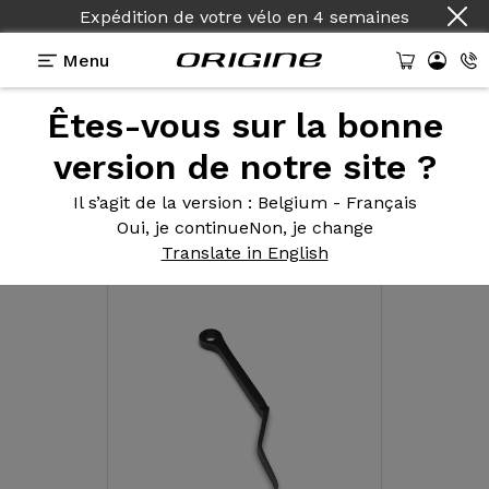
Expédition de votre vélo
en
4 semaines
Menu
Êtes-vous sur la bonne
Toutes les
catégories
version de notre site ?
d'équipement
Il s’agit de la version
: Belgium - Français
Oui, je continue
Non, je change
Composant pour cadre
Translate in English