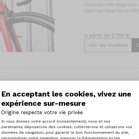
cyclosportifs exigeants.
l'aise sur tous les pro
A partir de 2 750 €
Voir les modèles
C
En acceptant les cookies, vivez une
formant
expérience sur-mesure
gine. De par sa
Origine respecte votre vie privée
 rien à envier à nombre
Plateforme de Gestion du Consenteme
t le modèle idéal des
Si vous donnez votre accord (consentement), nous et nos
e et performant, sans
partenaires déposerons des cookies, collecterons et utiliserons vos
données de navigation, pour garantir le bon fonctionnement du site,
personnaliser votre navigation, mesurer la fréquentation et les
Axeptio consent