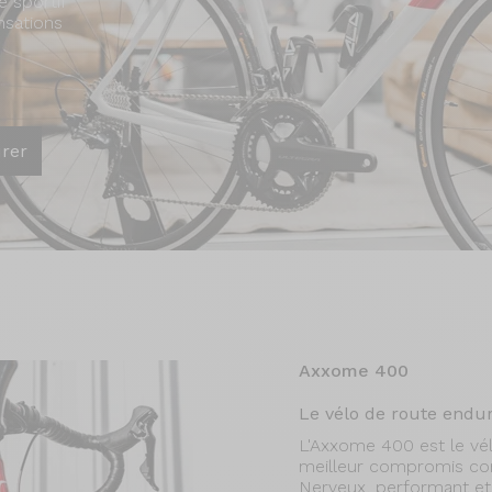
e sportif
ensations
urer
Axxome 400
Le vélo de route endur
L'Axxome 400 est le vé
meilleur compromis co
Nerveux, performant et co