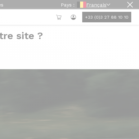
es
Pays :
Français
+33 (0)3 27 88 10 10
re site ?