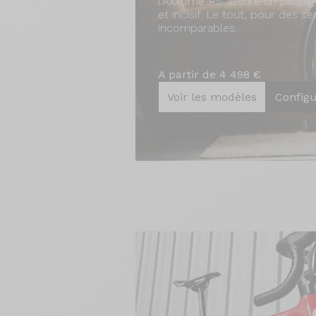
l'Axxome RS assure un pilotag
et incisif. Le tout, pour des s
incomparables.
A partir de 4 498 €
Voir les modèles
Config