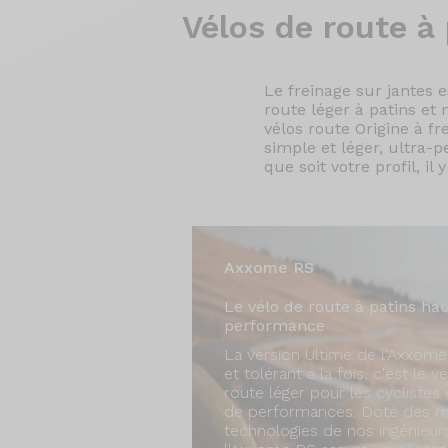
Vélos de
route à 
Le freinage sur jantes 
route léger à patins e
vélos route Origine à fr
simple et léger, ultra
que soit votre profil, i
Axxome RS
Le vélo de route à patins ha
performance
La version Ultime de l'Axxome.
et tolérant à la fois, c'est le v
route léger pour les cyclistes
de performances. Doté des me
technologies de nos ingénieur