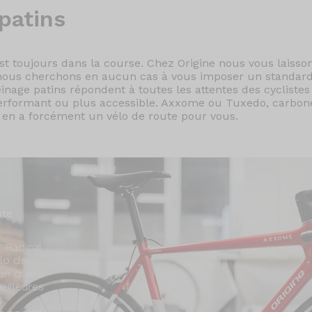
patins
est toujours dans la course. Chez Origine nous vous laisson
t nous cherchons en aucun cas à vous imposer un standard
einage patins répondent à toutes les attentes des cycliste
-performant ou plus accessible. Axxome ou Tuxedo, carbo
l y en a forcément un vélo de route pour vous.
ute
 Radical
élo de
 en quête
illeures
s,