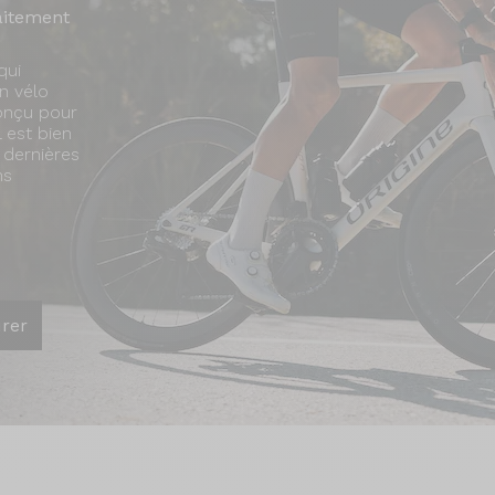
faitement
qui
n vélo
Conçu pour
l est bien
 dernières
ns
urer