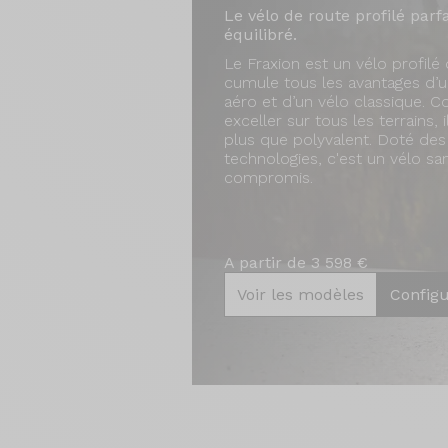
Le vélo de route profilé par
équilibré.
Le Fraxion est un vélo profilé 
cumule tous les avantages d’u
aéro et d’un vélo classique. 
exceller sur tous les terrains, i
plus que polyvalent. Doté des
technologies, c'est un vélo sa
compromis.
A partir de 3 598 €
Voir les modèles
Config