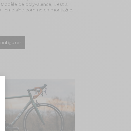
 Modèle de polyvalence, il est à
fils : en plaine comme en montagne.
onfigurer
nt : Personnalisez vos Options