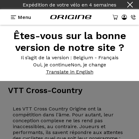
Expédition de votre vélo
en
4 semaines
Menu
Êtes-vous sur la bonne
version de notre site ?
Il s’agit de la version
: Belgium - Français
Oui, je continue
Non, je change
Vélo
>
VTT
>
Cross-Country
Translate in English
VTT
Cross-Country
Les VTT Cross Country Origine ont la
compétition dans l'âme. Pour autant, leur
conception complexe ne les rend pas
inaccessibles, au contraire. Joueurs et
performants, ils savent répondre aux attentes
des cyclistes quel que soit leur programme :