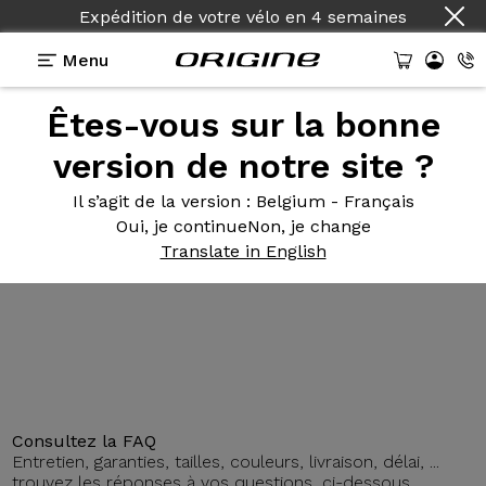
Expédition de votre vélo
en
4 semaines
Menu
Êtes-vous sur la bonne
Présentation
Technologies
version de notre site ?
Il s’agit de la version
: Belgium - Français
Oui, je continue
Non, je change
Théorème FS
GTR 120mm
Translate in English
Consultez la FAQ
Entretien, garanties, tailles, couleurs, livraison, délai, ...
trouvez les réponses à vos questions, ci-dessous.