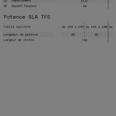
LE
Empattement
1137
RF
Déport fourche
44
Potence SLA TFS
Taille cycliste
De 153 à 163
De 164 à 168
De 
Longueur de potence
35
45
Largeur de cintre
740