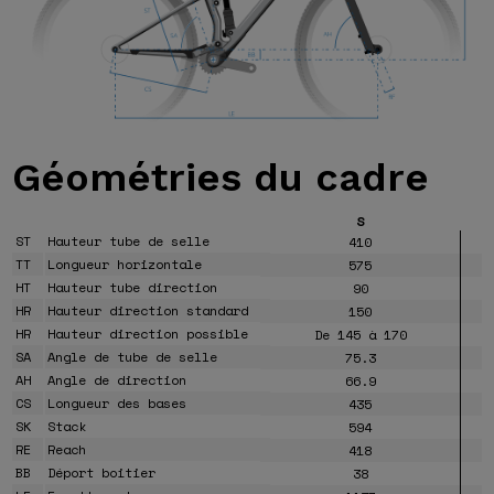
Géométries
du cadre
S
ST
Hauteur tube de selle
410
TT
Longueur horizontale
575
HT
Hauteur tube direction
90
HR
Hauteur direction standard
150
HR
Hauteur direction possible
De 145 à 170
SA
Angle de tube de selle
75.3
AH
Angle de direction
66.9
CS
Longueur des bases
435
SK
Stack
594
RE
Reach
418
BB
Déport boitier
38