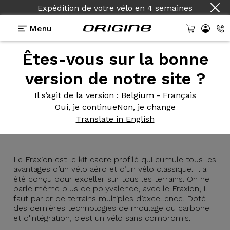
Expédition de votre vélo
en
4 semaines
Menu
Êtes-vous sur la bonne
Présentation
Technologies
version de notre site ?
Il s’agit de la version
: Belgium - Français
Oui, je continue
Non, je change
Fraxion
GTR
Translate in English
Le Fraxion est le kit cadre profilé qui cumule tous les
avantages d’un vélo aéro et d’un vélo classique. Il a
été conçu pour exceller sur tous les terrains. On ne
parle même plus de polyvalence, avec le Fraxion, il
faut parler de terrains multiples d’excellence. Doté
des dernières technologies de moulage du carbone
et d'intégration, c'est un vélo sans compromis.