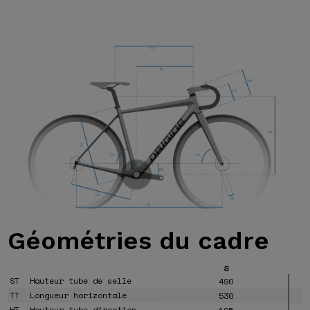
Géométries
du cadre
S
ST
Hauteur tube de selle
490
TT
Longueur horizontale
530
HT
Hauteur tube direction