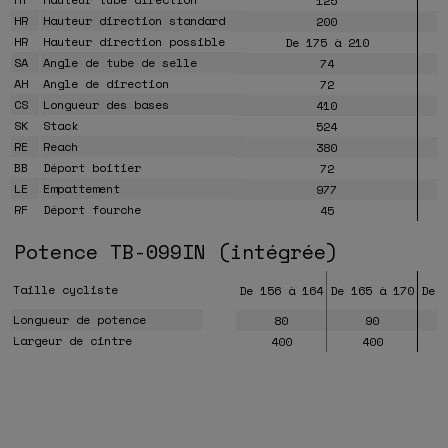
125
HR
Hauteur direction standard
200
HR
Hauteur direction possible
De 175 à 210
SA
Angle de tube de selle
74
AH
Angle de direction
72
CS
Longueur des bases
410
SK
Stack
524
RE
Reach
380
BB
Déport boitier
72
LE
Empattement
977
RF
Déport fourche
45
Potence TB-099IN (intégrée)
Taille cycliste
De 156 à 164
De 165 à 170
De 
Longueur de potence
80
90
Largeur de cintre
400
400