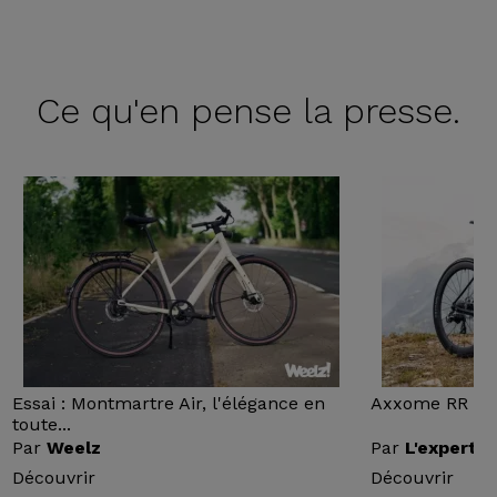
Ce qu'en
pense la presse.
Essai : Montmartre Air, l'élégance en
Axxome RR : Ess
toute...
Par
Weelz
Par
L'expert v
Découvrir
Découvrir