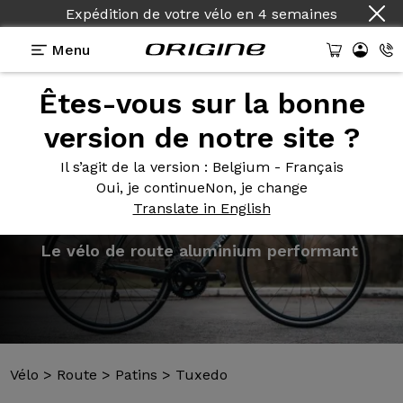
Expédition de votre vélo
en
4 semaines
Menu
Êtes-vous sur la bonne
Présentation
Modèles
Technologies
version de notre site ?
Il s’agit de la version
: Belgium - Français
Oui, je continue
Non, je change
Translate in English
Vélo
>
Route
>
Patins
>
Tuxedo