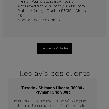
Freins : Patins standard-mount
Axes (av/arr) : 9x100 mm / 10x130 mm
Plateaux (max) : Double 53/39 - Mono
48
Nombre porte bidon : 2
Géométrie & Tailles
Les avis
des clients
Tuxedo - Shimano Ultegra R8000 -
Prymahl Orion 30R
Un an que je roule avec mon vélo Origine
J'
cadre alu. J'en suis très satisfait avec plus
ré