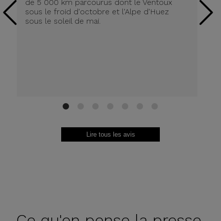
de 5 000 km parcourus dont le Ventoux
dé
sous le froid d'octobre et l'Alpe d'Huez
j'
sous le soleil de mai.
av
vr
fr
1
2
3
4
5
6
7
Lire tous les avis
Ce qu'en
pense la presse.