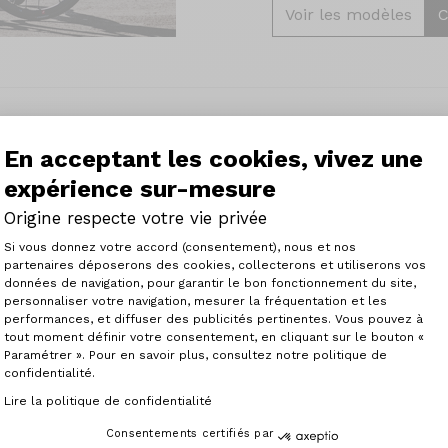
Voir les modèles
C
En acceptant les cookies, vivez une
expérience sur-mesure
Origine respecte votre vie privée
Découvrez également les
Plateforme de Gestion du Consenteme
Si vous donnez votre accord (consentement), nous et nos
Un guidon dropbar apport
partenaires déposerons des cookies, collecterons et utiliserons vos
pour une pratique sportiv
données de navigation, pour garantir le bon fonctionnement du site,
guidon dropbar ou flatbar
personnaliser votre navigation, mesurer la fréquentation et les
Axeptio consent
et les performances.
performances, et diffuser des publicités pertinentes. Vous pouvez à
tout moment définir votre consentement, en cliquant sur le bouton «
Voir les vélos
Paramétrer ». Pour en savoir plus, consultez notre politique de
confidentialité.
Lire la politique de confidentialité
Consentements certifiés par