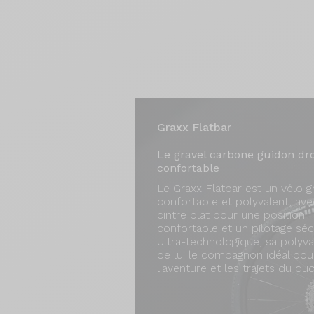
Graxx Flatbar
Le gravel carbone guidon dro
confortable
Le Graxx Flatbar est un vélo g
confortable et polyvalent, av
cintre plat pour une position
confortable et un pilotage séc
Ultra-technologique, sa polyva
de lui le compagnon idéal pou
l'aventure et les trajets du quo