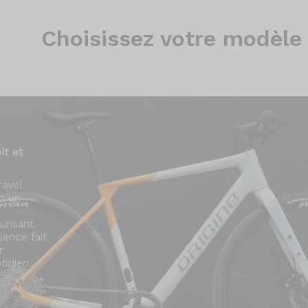
Choisissez
votre modèle
it et
ravel
ec un
urisant.
lence fait
r
tidien.