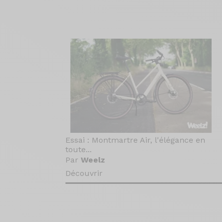
Essai : Montmartre Air, l'élégance en
toute...
Par
Weelz
Découvrir