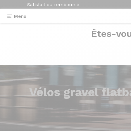
Satisfait ou remboursé
Menu
Êtes-vou
Vélos
gravel flatb