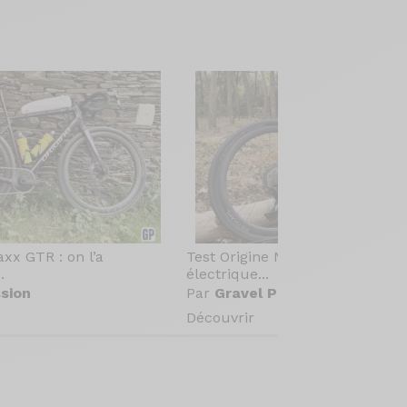
axx GTR : on l’a
Test Origine Newton[e] GR : le g
.
électrique...
sion
Par
Gravel Passion
Découvrir