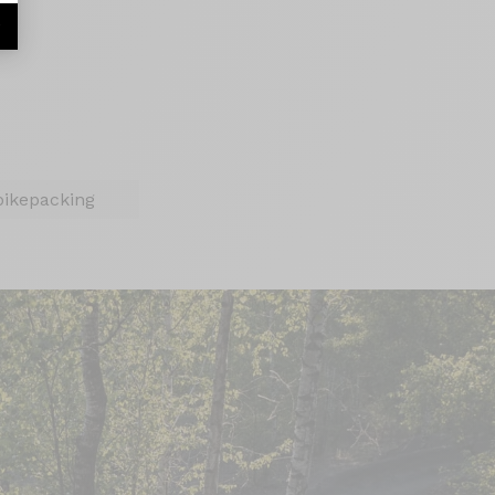
r
bikepacking