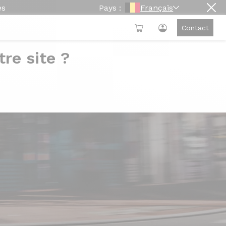
es
Pays :
Français
Contact
re site ?